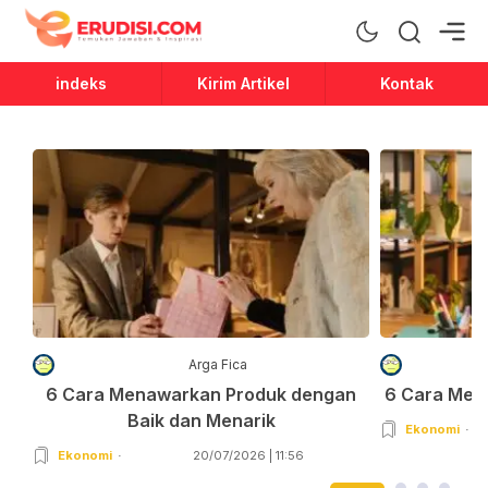
Erudisi
Temukan Jawaban dan Inspirasi
indeks
Kirim Artikel
Kontak
Arga Fica
6 Cara Menawarkan Produk dengan
6 Cara Men
Baik dan Menarik
Ekonomi
Ekonomi
20/07/2026 | 11:56