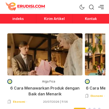
Erudisi
Temukan Jawaban dan Inspirasi
indeks
Kirim Artikel
Kontak
Arga Fica
6 Cara Menawarkan Produk dengan
6 Cara Men
Baik dan Menarik
Ekonomi
Ekonomi
20/07/2026 | 11:56