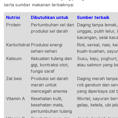
serta sumber makanan terbaiknya:
Nutrisi
Dibutuhkan untuk
Sumber terbaik
Protein
Pertumbuhan sel dan
Daging tanpa lemak,
produksi sel darah
unggas, putih telur,
kacangan, selai kac
Karbohidrat
Produksi energi
Roti, sereal, nasi, k
sehari-sehari
buah-buahan, sayu
Kalsium
Kekuatan tulang dan
Susu, keju, yoghurt,
gigi, kontraksi otot,
atau salmon yang b
fungsi saraf
Zat besi
Produksi sel darah
Daging merah tanpa
merah untuk
roti gandum dan ser
mencegah anemia
yang
diperkaya zat 
Vitamin A
Kesehatan kulit,
Wortel, sayuran ber
kesehatan mata,
gelap, ketela, ubi jal
pertumbuhan tulang