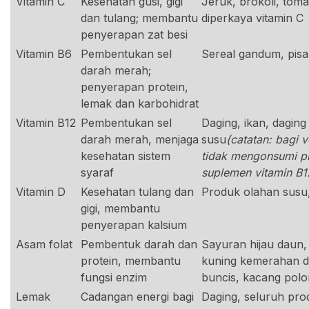
Vitamin C
Kesehatan gusi, gigi
Jeruk, brokoli, toma
dan tulang; membantu
diperkaya vitamin C
penyerapan zat besi
Vitamin B6
Pembentukan sel
Sereal gandum, pis
darah merah;
penyerapan protein,
lemak dan karbohidrat
Vitamin B12
Pembentukan sel
Daging, ikan, daging
darah merah, menjaga
susu
(catatan: bagi 
kesehatan sistem
tidak mengonsumi p
syaraf
suplemen vitamin B1
Vitamin D
Kesehatan tulang dan
Produk olahan susu, 
gigi, membantu
penyerapan kalsium
Asam folat
Pembentuk darah dan
Sayuran hijau daun
protein, membantu
kuning kemerahan d
fungsi enzim
buncis, kacang pol
Lemak
Cadangan energi bagi
Daging, seluruh pro