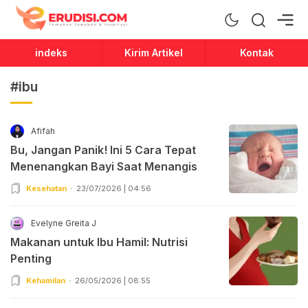
Erudisi
Temukan Jawaban dan Inspirasi
indeks
Kirim Artikel
Kontak
#ibu
Afifah
Bu, Jangan Panik! Ini 5 Cara Tepat
Menenangkan Bayi Saat Menangis
Kesehatan
23/07/2026 | 04:56
Evelyne Greita J
Makanan untuk Ibu Hamil: Nutrisi
Penting
Kehamilan
26/05/2026 | 08:55