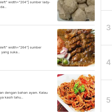
nleft" width="204"] sumber lady-
uat anda...
3
nleft" width="264"] sumber
ption] Buat anda yang suka...
4
an dengan bahan ayam. Kalau
a kasih tahu...
5