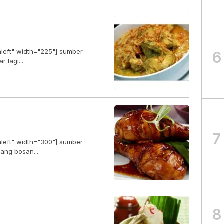
nleft" width="225"] sumber
6
sebentar lagi...
7
nleft" width="300"] sumber
 Untuk anda yang bosan...
8