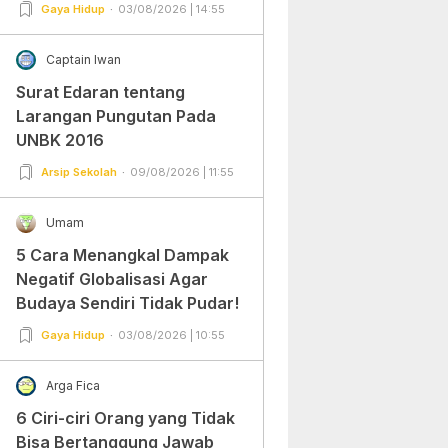
Gampang Banget dan Mudah
Gaya Hidup
03/08/2026 | 14:55
Dipraktekkan!
Captain Iwan
Surat Edaran tentang
Larangan Pungutan Pada
UNBK 2016
Arsip Sekolah
09/08/2026 | 11:55
Umam
5 Cara Menangkal Dampak
Negatif Globalisasi Agar
Budaya Sendiri Tidak Pudar!
Gaya Hidup
03/08/2026 | 10:55
Arga Fica
6 Ciri-ciri Orang yang Tidak
Bisa Bertanggung Jawab