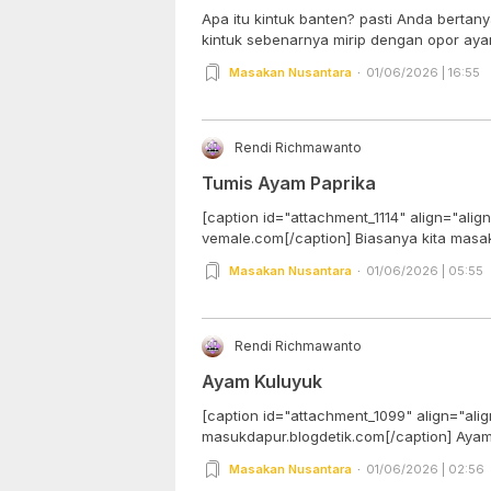
Apa itu kintuk banten? pasti Anda bertan
kintuk sebenarnya mirip dengan opor ayam.
Masakan Nusantara
01/06/2026 | 16:55
Rendi Richmawanto
Tumis Ayam Paprika
[caption id="attachment_1114" align="alig
vemale.com[/caption] Biasanya kit
Masakan Nusantara
01/06/2026 | 05:55
Rendi Richmawanto
Ayam Kuluyuk
[caption id="attachment_1099" align="ali
masukdapur.blogd
Masakan Nusantara
01/06/2026 | 02:56