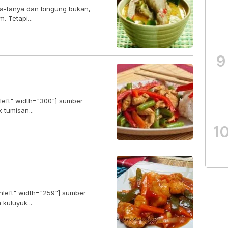
ya-tanya dan bingung bukan,
 Tetapi...
9
nleft" width="300"] sumber
a masak tumisan...
1
gnleft" width="259"] sumber
etik.com[/caption] Ayam kuluyuk...