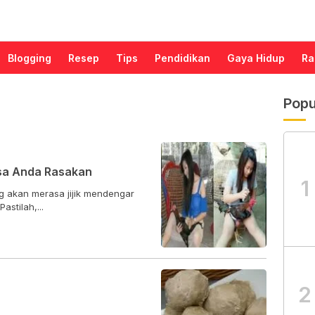
Blogging
Resep
Tips
Pendidikan
Gaya Hidup
Ra
Popu
sa Anda Rasakan
1
g akan merasa jijik mendengar
stilah,...
2