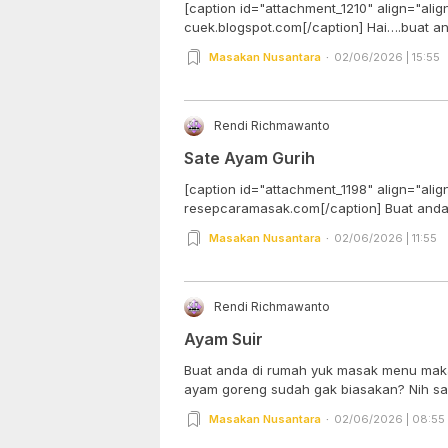
[caption id="attachment_1210" align="alig
cuek.blogspot.com[/caption] Hai….b
Masakan Nusantara
02/06/2026 | 15:55
Rendi Richmawanto
Sate Ayam Gurih
[caption id="attachment_1198" align="alig
resepcaramasak.com[/ca
Masakan Nusantara
02/06/2026 | 11:55
Rendi Richmawanto
Ayam Suir
Buat anda di rumah yuk masak menu mak
ayam goreng sudah gak biasakan? Nih say
Masakan Nusantara
02/06/2026 | 08:55