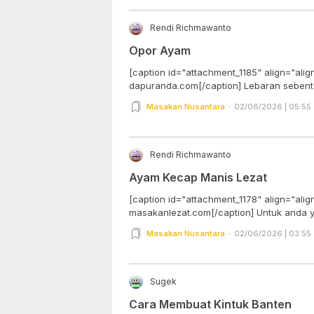
Rendi Richmawanto
Opor Ayam
[caption id="attachment_1185" align="alig
dapuranda.com[/caption] Lebaran 
Masakan Nusantara
02/06/2026 | 05:55
Rendi Richmawanto
Ayam Kecap Manis Lezat
[caption id="attachment_1178" align="alig
masakanlezat.com[/caption]
Masakan Nusantara
02/06/2026 | 03:55
Sugek
Cara Membuat Kintuk Banten