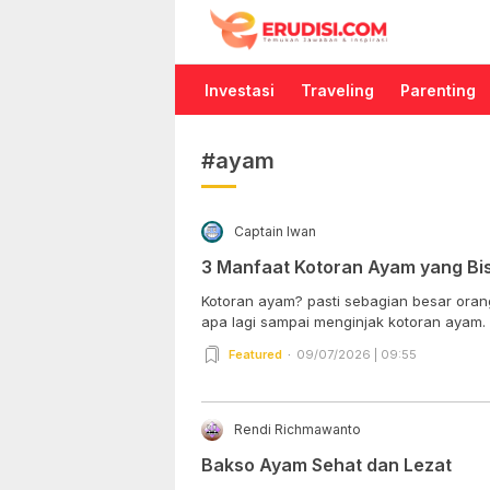
Erudisi
Temukan Jawaban dan Inspirasi
Investasi
Traveling
Parenting
#ayam
Captain Iwan
3 Manfaat Kotoran Ayam yang Bi
Kotoran ayam? pasti sebagian besar oran
apa lagi sampai menginjak kotoran ayam. Pa
Featured
09/07/2026 | 09:55
Rendi Richmawanto
Bakso Ayam Sehat dan Lezat