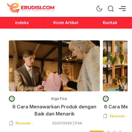
Erudisi
Temukan Jawaban dan Inspirasi
indeks
Kirim Artikel
Kontak
Arga Fica
6 Cara Menawarkan Produk dengan
6 Cara Men
Baik dan Menarik
Ekonomi
Ekonomi
20/07/2026 | 11:56