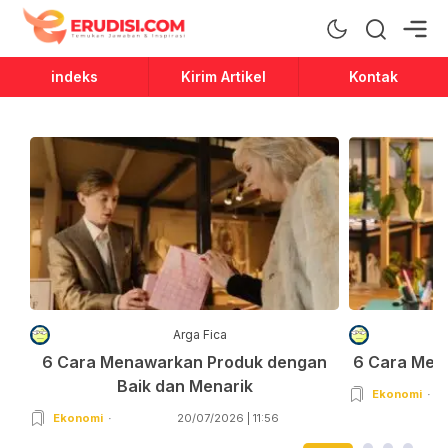
Erudisi
Temukan Jawaban dan Inspirasi
indeks
Kirim Artikel
Kontak
Arga Fica
6 Cara Menawarkan Produk dengan
6 Cara Men
Baik dan Menarik
Ekonomi
Ekonomi
20/07/2026 | 11:56