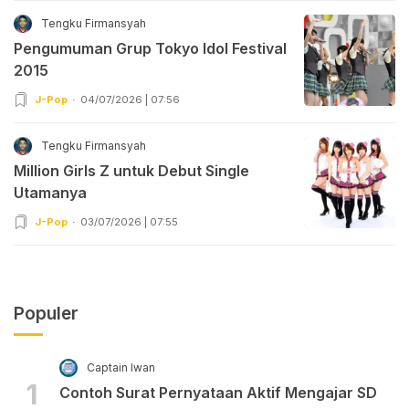
Tengku Firmansyah
Pengumuman Grup Tokyo Idol Festival
2015
J-Pop
04/07/2026 | 07:56
Tengku Firmansyah
Million Girls Z untuk Debut Single
Utamanya
J-Pop
03/07/2026 | 07:55
Populer
Captain Iwan
1
Contoh Surat Pernyataan Aktif Mengajar SD