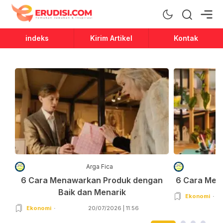
Erudisi
Temukan Jawaban dan Inspirasi
indeks
Kirim Artikel
Kontak
Arga Fica
6 Cara Menawarkan Produk dengan
6 Cara Men
Baik dan Menarik
Ekonomi
Ekonomi
20/07/2026 | 11:56