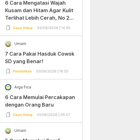
6 Cara Mengatasi Wajah
Kusam dan Hitam Agar Kulit
Terlihat Lebih Cerah, No 2
Gampang Banget dan Mudah
Gaya Hidup
03/08/2026 | 14:55
Dipraktekkan!
Umam
7 Cara Pakai Hasduk Cowok
SD yang Benar!
Pendidikan
01/08/2026 | 16:55
Arga Fica
6 Cara Memulai Percakapan
dengan Orang Baru
Gaya Hidup
01/08/2026 | 05:57
Umam