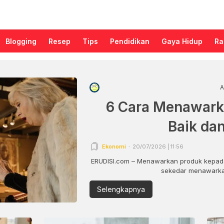
Blogging
Resep
Tips
Pendidikan
Gaya Hidup
Ra
A
6 Cara Menawark
Baik da
Ekonomi
20/07/2026 | 11:56
ERUDISI.com – Menawarkan produk kepada
sekedar menawarkan
Selengkapnya