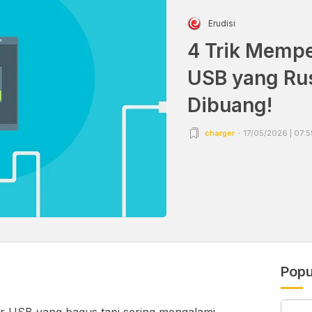
Erudisi
4 Trik Mempe
USB yang Ru
Dibuang!
charger
17/05/2026 | 07:5
Popu