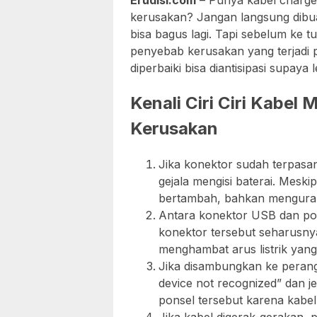
Erudisi.com
– Punya kabel charge
kerusakan? Jangan langsung dibua
bisa bagus lagi. Tapi sebelum ke tut
penyebab kerusakan yang terjadi 
diperbaiki bisa diantisipasi supaya 
Kenali Ciri Ciri Kabe
Kerusakan
Jika konektor sudah terpasa
gejala mengisi baterai. Meski
bertambah, bahkan menguran
Antara konektor USB dan pon
konektor tersebut seharusnya
menghambat arus listrik yan
Jika disambungkan ke peran
device not recognized” dan j
ponsel tersebut karena kabel 