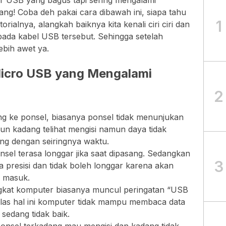
r USB yang bagus tapi sering mengalami
ng! Coba deh pakai cara dibawah ini, siapa tahu
1
orialnya, alangkah baiknya kita kenali ciri ciri dan
pada kabel USB tersebut. Sehingga setelah
lebih awet ya.
l Micro USB yang Mengalami
2
ng ke ponsel, biasanya ponsel tidak menunjukan
pun kadang telihat mengisi namun daya tidak
g dengan seiringnya waktu.
sel terasa longgar jika saat dipasang. Sedangkan
3
 presisi dan tidak boleh longgar karena akan
g masuk.
gkat komputer biasanya muncul peringatan “USB
elas hal ini komputer tidak mampu membaca data
sedang tidak baik.