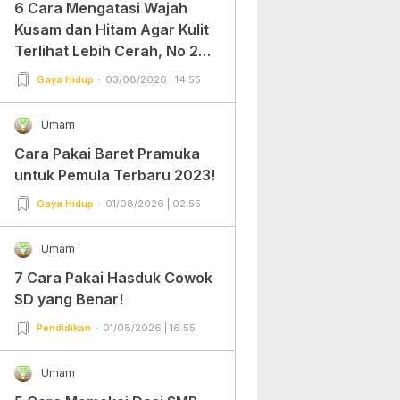
6 Cara Mengatasi Wajah
Kusam dan Hitam Agar Kulit
Terlihat Lebih Cerah, No 2
Gampang Banget dan Mudah
Gaya Hidup
03/08/2026 | 14:55
Dipraktekkan!
Umam
Cara Pakai Baret Pramuka
untuk Pemula Terbaru 2023!
Gaya Hidup
01/08/2026 | 02:55
Umam
7 Cara Pakai Hasduk Cowok
SD yang Benar!
Pendidikan
01/08/2026 | 16:55
Umam