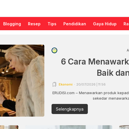
Blogging
Resep
Tips
Pendidikan
Gaya Hidup
Ra
A
6 Cara Menawark
Baik da
Ekonomi
20/07/2026 | 11:56
ERUDISI.com – Menawarkan produk kepada
sekedar menawarkan
Selengkapnya