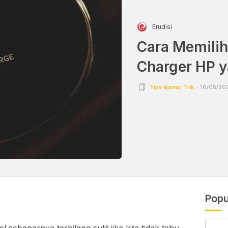
Erudisi
Cara Memilih
Charger HP y
Tips &amp; Trik
16/05/202
Popu