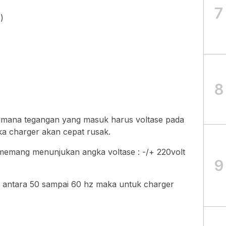
7
)
8
 dimana tegangan yang masuk harus voltase pada
aka charger akan cepat rusak.
 memang menunjukan angka voltase : -/+ 220volt
9
r antara 50 sampai 60 hz maka untuk charger