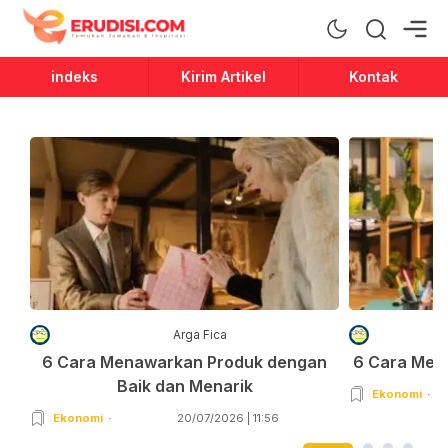
Erudisi
Temukan Jawaban dan Inspirasi
indeks
Kirim Artikel
Kontak
Arga Fica
6 Cara Menawarkan Produk dengan
6 Cara Men
Baik dan Menarik
Ekonomi
Ekonomi
20/07/2026 | 11:56