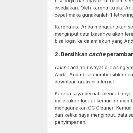
bisa login dan masuk ke dalam ser
disediakan. Oleh karena itu jika A
cepat maka gunakanlah 1 tethering
Karena jika Anda menggunakan se
menginput data biasanya akan ter
bisa login ke dalam akun yang Anda
2. Bersihkan
cache
peramban
Cache
adalah riwayat browsing ya
Anda. Anda bisa membersihkan ca
download gratis di internet.
Karena saya pernah mencobanya, k
melakukan logout kemudian memb
menggunakan CC Cleaner. Kemudian
dan ketika saya menginput, data sa
penyimpanan.