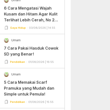
Umam
6 Cara Mengatasi Wajah
Kusam dan Hitam Agar Kulit
Terlihat Lebih Cerah, No 2
Gampang Banget dan Mudah
Gaya Hidup
03/08/2026 | 14:55
Dipraktekkan!
Umam
7 Cara Pakai Hasduk Cowok
SD yang Benar!
Pendidikan
01/08/2026 | 16:55
Umam
5 Cara Memakai Scarf
Pramuka yang Mudah dan
Simple untuk Pemula!
Pendidikan
01/08/2026 | 15:55