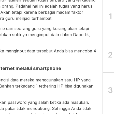
 KIP adalah sebuah tugas terbaru yang terkadang
n orang. Padahal hal ini adalah tugas yang harus
. Akan tetapi karena berbagai macam faktor
1
ra guru menjadi terhambat.
me dari seorang guru yang kurang akan tetapi
babkan sulitnya mengimput data dalam Dapodik,
tika menginput data tersebut Anda bisa mencoba 4
2
internet melalui smartphone
engisi data mereka menggunakan satu HP yang
ahkan terkadang 1 tethering HP bisa digunakan
3
ukan password yang salah ketika ada masukan.
da pakai tidak mendukung. Sehingga Anda tidak