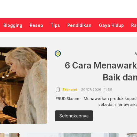
Blogging
Resep
Tips
Pendidikan
Gaya Hidup
Ra
A
6 Cara Menawark
Baik da
Ekonomi
20/07/2026 | 11:56
ERUDISI.com – Menawarkan produk kepada
sekedar menawarkan
Selengkapnya