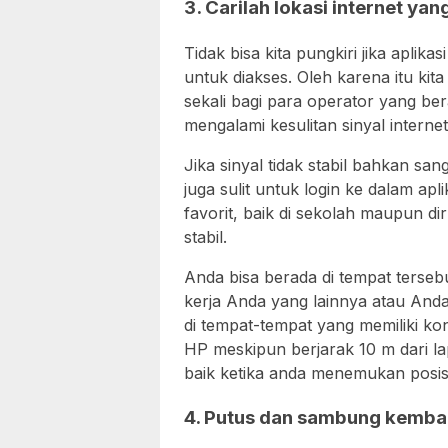
3. Carilah lokasi internet yang
Tidak bisa kita pungkiri jika aplika
untuk diakses. Oleh karena itu kit
sekali bagi para operator yang b
mengalami kesulitan sinyal internet
Jika sinyal tidak stabil bahkan san
juga sulit untuk login ke dalam apl
favorit, baik di sekolah maupun d
stabil.
Anda bisa berada di tempat terse
kerja Anda yang lainnya atau An
di tempat-tempat yang memiliki kone
HP meskipun berjarak 10 m dari la
baik ketika anda menemukan posisi
4. Putus dan sambung kembal