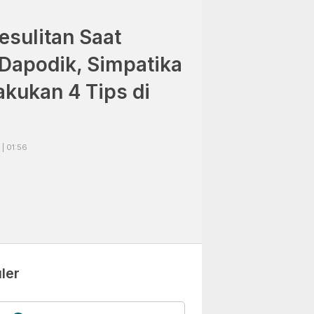
sulitan Saat
 Dapodik, Simpatika
akukan 4 Tips di
| 01:56
ler