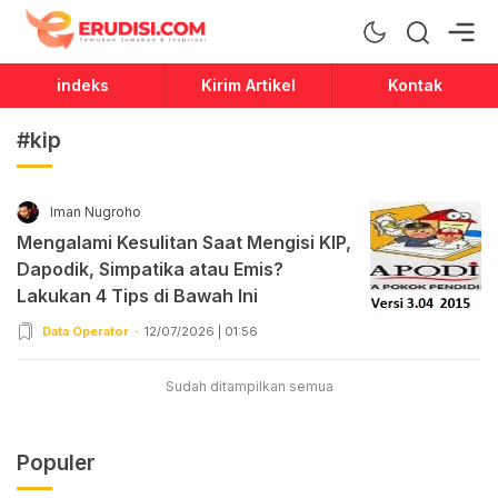
Erudisi
Temukan Jawaban dan Inspirasi
indeks
Kirim Artikel
Kontak
#kip
Iman Nugroho
Mengalami Kesulitan Saat Mengisi KIP,
Dapodik, Simpatika atau Emis?
Lakukan 4 Tips di Bawah Ini
Data Operator
12/07/2026 | 01:56
Sudah ditampilkan semua
Populer