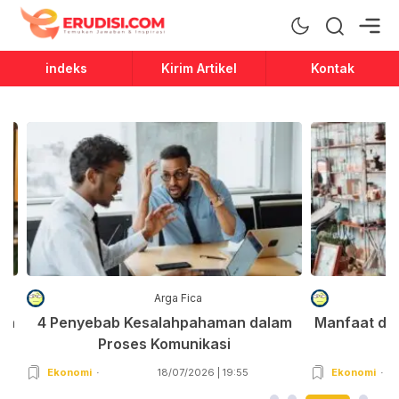
Erudisi
Temukan Jawaban dan Inspirasi
indeks
Kirim Artikel
Kontak
Arga Fica
an
4 Penyebab Kesalahpahaman dalam
Manfaat da
Proses Komunikasi
Ekonomi
18/07/2026 | 19:55
Ekonomi