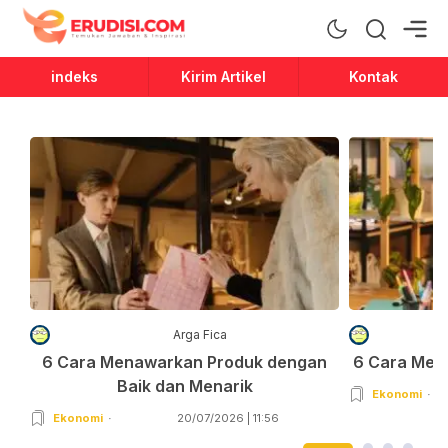
Erudisi
Temukan Jawaban dan Inspirasi
indeks
Kirim Artikel
Kontak
Arga Fica
6 Cara Menawarkan Produk dengan
6 Cara Men
Baik dan Menarik
Ekonomi
Ekonomi
20/07/2026 | 11:56