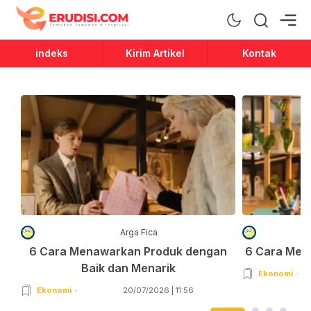
Erudisi
Temukan Jawaban dan Inspirasi
indeks
Kirim Artikel
Kontak
Arga Fica
6 Cara Menawarkan Produk dengan
6 Cara Men
Baik dan Menarik
Ekonomi
Ekonomi
20/07/2026 | 11:56