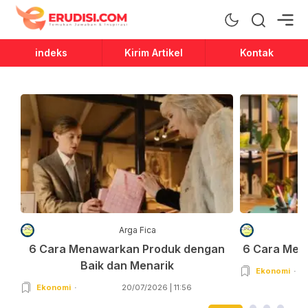
Erudisi
Temukan Jawaban dan Inspirasi
indeks
Kirim Artikel
Kontak
Arga Fica
6 Cara Menawarkan Produk dengan
6 Cara Men
Baik dan Menarik
Ekonomi
Ekonomi
20/07/2026 | 11:56