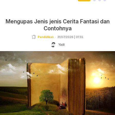
Mengupas Jenis jenis Cerita Fantasi dan
Contohnya
Pendidikan
31/07/2026 | 01:55
Yadi