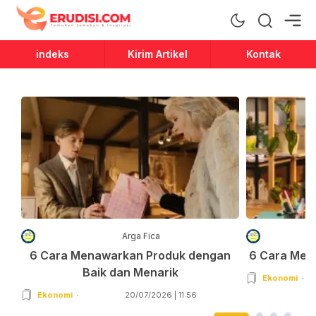
Erudisi
Temukan Jawaban dan Inspirasi
indeks
Kirim Artikel
Kontak
Arga Fica
6 Cara Menawarkan Produk dengan
6 Cara Men
Baik dan Menarik
Ekonomi
Ekonomi
20/07/2026 | 11:56