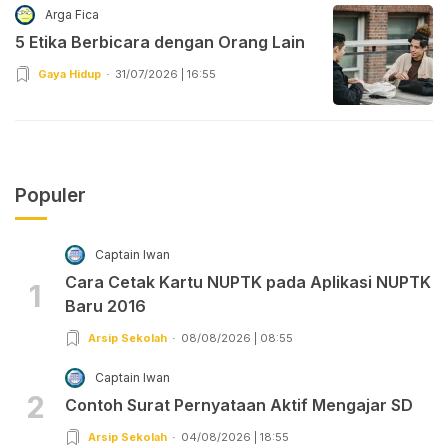
Arga Fica
5 Etika Berbicara dengan Orang Lain
Gaya Hidup
31/07/2026 | 16:55
Populer
Captain Iwan
Cara Cetak Kartu NUPTK pada Aplikasi NUPTK
1
Baru 2016
Arsip Sekolah
08/08/2026 | 08:55
Captain Iwan
2
Contoh Surat Pernyataan Aktif Mengajar SD
Arsip Sekolah
04/08/2026 | 18:55