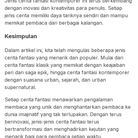
Jenis cerita fantasi kontemporer ini terus berkembang
dengan inovasi dan kreativitas para penulis. Setiap
jenis cerita memiliki daya tariknya sendiri dan mampu
memikat pembaca dari berbagai kalangan.
Kesimpulan
Dalam artikel ini, kita telah mengulas beberapa jenis
cerita fantasi yang menarik dan populer. Mulai dari
cerita fantasi klasik yang memikat dengan keajaiban
peri dan saga epik, hingga cerita fantasi kontemporer
dengan suasana urban, sejarah, dan urban
supernatural.
Setiap cerita fantasi menawarkan pengalaman
membaca yang unik dan menghantarkan pembaca ke
dunia imajinatif yang tak terlupakan. Dengan terus
berinovasi, jenis-jenis cerita fantasi terus
bertransformasi dan menghadirkan kejutan yang
menarik bagi para pembaca setiap waktu.