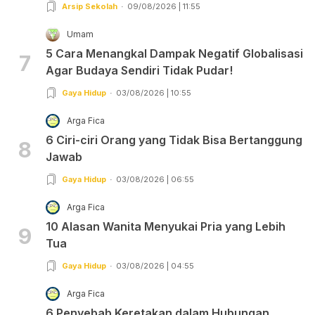
Arsip Sekolah
09/08/2026 | 11:55
Umam
5 Cara Menangkal Dampak Negatif Globalisasi
7
Agar Budaya Sendiri Tidak Pudar!
Gaya Hidup
03/08/2026 | 10:55
Arga Fica
6 Ciri-ciri Orang yang Tidak Bisa Bertanggung
8
Jawab
Gaya Hidup
03/08/2026 | 06:55
Arga Fica
10 Alasan Wanita Menyukai Pria yang Lebih
9
Tua
Gaya Hidup
03/08/2026 | 04:55
Arga Fica
6 Penyebab Keretakan dalam Hubungan