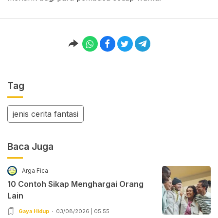
Tag
jenis cerita fantasi
Baca Juga
Arga Fica
10 Contoh Sikap Menghargai Orang
Lain
Gaya Hidup
03/08/2026 | 05:55