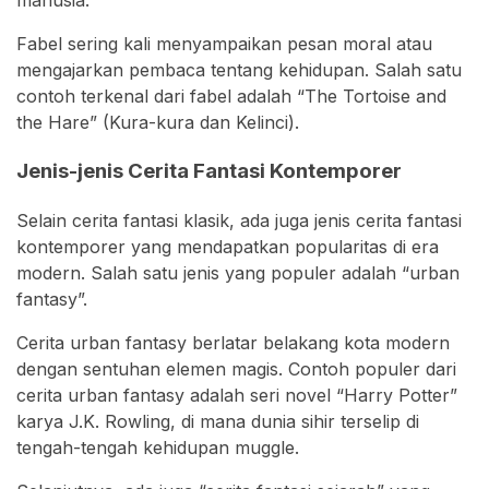
manusia.
Fabel sering kali menyampaikan pesan moral atau
mengajarkan pembaca tentang kehidupan. Salah satu
contoh terkenal dari fabel adalah “The Tortoise and
the Hare” (Kura-kura dan Kelinci).
Jenis-jenis Cerita Fantasi Kontemporer
Selain cerita fantasi klasik, ada juga jenis cerita fantasi
kontemporer yang mendapatkan popularitas di era
modern. Salah satu jenis yang populer adalah “urban
fantasy”.
Cerita urban fantasy berlatar belakang kota modern
dengan sentuhan elemen magis. Contoh populer dari
cerita urban fantasy adalah seri novel “Harry Potter”
karya J.K. Rowling, di mana dunia sihir terselip di
tengah-tengah kehidupan muggle.