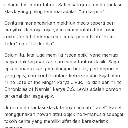
selama bertahun-tahun. Salah satu jenis cerita fantasi
klasik yang paling terkenal adalah “cerita peri”.
Cerita ini menghadirkan makhluk magis seperti peri,
penyihir, dan raja-raja yang memerintah di kerajaan
ajaib. Contoh terkenal dari cerita peri adalah “Putri
Tidur” dan “Cinderella”.
Selain itu, kita juga memiliki “saga epik” yang menjadi
bagian tak terpisahkan dari cerita fantasi klasik. Saga
epik menampilkan petualangan heroik, pertempuran
yang epik, dan konflik antara kebaikan dan kejahatan.
“The Lord of the Rings” karya J.R.R. Tolkien dan “The
Chronicles of Narnia” karya C.S. Lewis adalah contoh
terkenal dari saga epik.
Jenis cerita fantasi klasik lainnya adalah “fabel”. Fabel
menggunakan hewan atau objek non-manusia sebagai
tokoh cerita yang memiliki sifat dan karakteristik