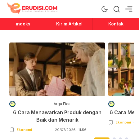
Erudisi
Temukan Jawaban dan Inspirasi
indeks
Kirim Artikel
Kontak
Arga Fica
6 Cara Menawarkan Produk dengan
6 Cara Men
Baik dan Menarik
Ekonomi
Ekonomi
20/07/2026 | 11:56