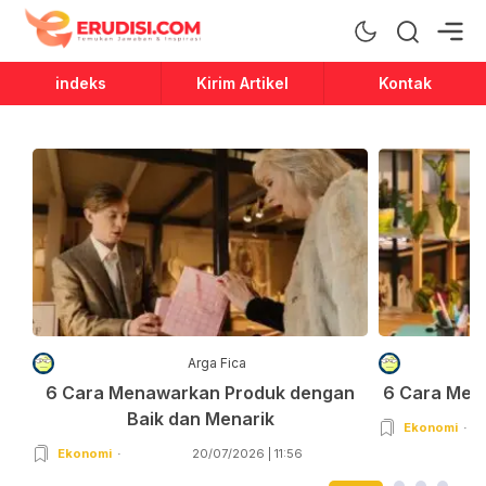
Erudisi
Temukan Jawaban dan Inspirasi
indeks
Kirim Artikel
Kontak
Arga Fica
6 Cara Menawarkan Produk dengan
6 Cara Men
Baik dan Menarik
Ekonomi
Ekonomi
20/07/2026 | 11:56