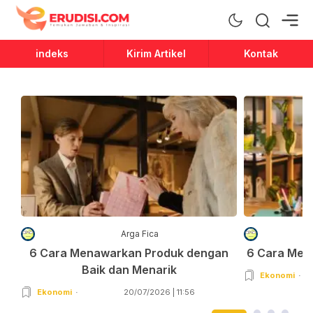
Erudisi
Temukan Jawaban dan Inspirasi
indeks
Kirim Artikel
Kontak
Arga Fica
6 Cara Menawarkan Produk dengan
6 Cara Men
Baik dan Menarik
Ekonomi
Ekonomi
20/07/2026 | 11:56