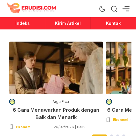
Erudisi
Temukan Jawaban dan Inspirasi
indeks
Kirim Artikel
Kontak
Arga Fica
6 Cara Menawarkan Produk dengan
6 Cara Men
Baik dan Menarik
Ekonomi
Ekonomi
20/07/2026 | 11:56