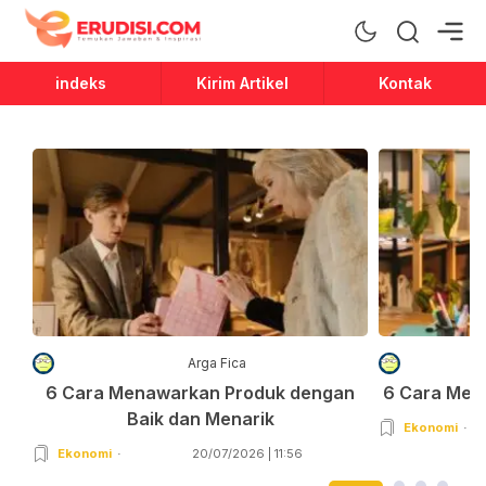
Erudisi
Temukan Jawaban dan Inspirasi
indeks
Kirim Artikel
Kontak
Arga Fica
6 Cara Menawarkan Produk dengan
6 Cara Men
Baik dan Menarik
Ekonomi
Ekonomi
20/07/2026 | 11:56