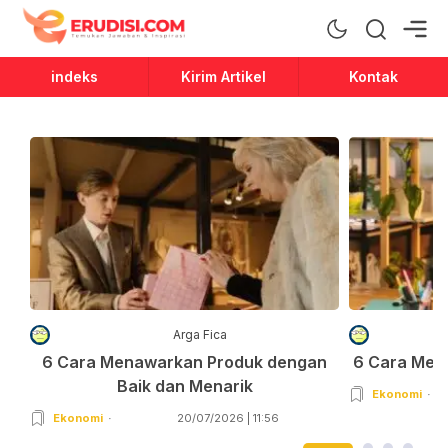
Erudisi
Temukan Jawaban dan Inspirasi
indeks
Kirim Artikel
Kontak
Arga Fica
6 Cara Menawarkan Produk dengan
6 Cara Men
Baik dan Menarik
Ekonomi
Ekonomi
20/07/2026 | 11:56