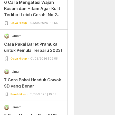
6 Cara Mengatasi Wajah
Kusam dan Hitam Agar Kulit
Terlihat Lebih Cerah, No 2
Gampang Banget dan Mudah
Gaya Hidup
03/08/2026 | 14:55
Dipraktekkan!
Umam
Cara Pakai Baret Pramuka
untuk Pemula Terbaru 2023!
Gaya Hidup
01/08/2026 | 02:55
Umam
7 Cara Pakai Hasduk Cowok
SD yang Benar!
Pendidikan
01/08/2026 | 16:55
Umam