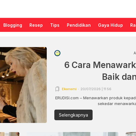
Blogging
Resep
Tips
Pendidikan
Gaya Hidup
Ra
A
6 Cara Menawark
Baik da
Ekonomi
20/07/2026 | 11:56
ERUDISI.com – Menawarkan produk kepada
sekedar menawarkan
Selengkapnya