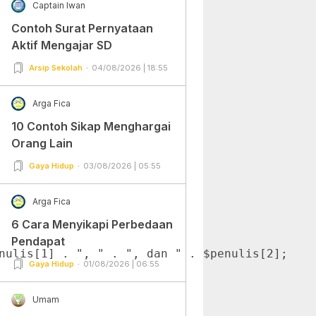
Captain Iwan
Contoh Surat Pernyataan
Aktif Mengajar SD
Arsip Sekolah
04/08/2026 | 18:55
Arga Fica
10 Contoh Sikap Menghargai
Orang Lain
Gaya Hidup
03/08/2026 | 05:55
Arga Fica
6 Cara Menyikapi Perbedaan
Pendapat
nulis[1] . ", " . ", dan " . $penulis[2];

Gaya Hidup
01/08/2026 | 06:55
Umam