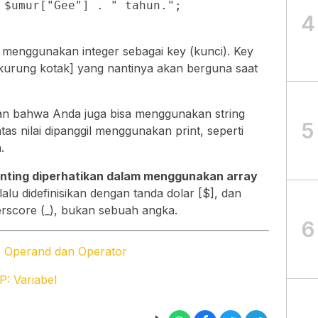
 $umur["Gee"] . " tahun."; 

4
 menggunakan integer sebagai key (kunci). Key
 [kurung kotak] yang nantinya akan berguna saat
n bahwa Anda juga bisa menggunakan string
5
tas nilai dipanggil menggunakan print, seperti
.
enting diperhatikan dalam menggunakan array
alu didefinisikan dengan tanda dolar [$], dan
erscore (_), bukan sebuah angka.
6
 Operand dan Operator
: Variabel