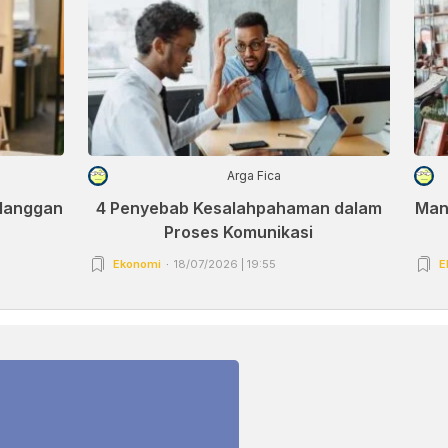
Arga Fica
elanggan
4 Penyebab Kesalahpahaman dalam
Man
Proses Komunikasi
Ekonomi
18/07/2026 | 19:55
E