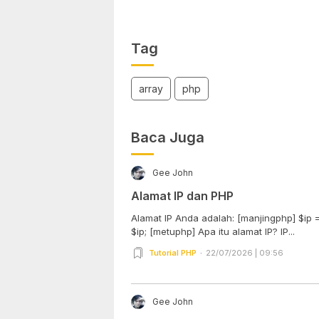
Tag
array
php
Baca Juga
Gee John
Alamat IP dan PHP
Alamat IP Anda adalah: [manjingphp] $ip
$ip; [metuphp] Apa itu alamat IP? IP...
Tutorial PHP
22/07/2026 | 09:56
Gee John