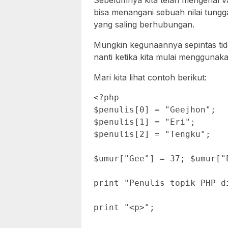
Sebelumnya kita telah mengenal v
bisa menangani sebuah nilai tungg
yang saling berhubungan.
Mungkin kegunaannya sepintas ti
nanti ketika kita mulai mengguna
Mari kita lihat contoh berikut:
<?php

$penulis[0] = "Geejhon";

$penulis[1] = "Eri";

$penulis[2] = "Tengku";

$umur["Gee"] = 37; $umur["
print "Penulis topik PHP d
print "<p>";
