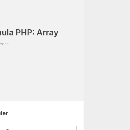
ula PHP: Array
 20:55
ler