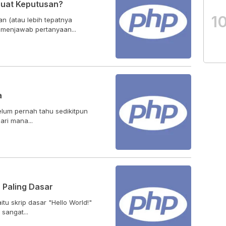
uat Keputusan?
1
 (atau lebih tepatnya
 menjawab pertanyaan...
a
lum pernah tahu sedikitpun
ari mana...
 Paling Dasar
tu skrip dasar "Hello World!"
sangat...