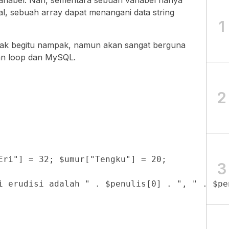
ariabel. Nah, sementara sebuah variabel hanya
al, sebuah array dapat menangani data string
1
dak begitu nampak, namun akan sangat berguna
kan loop dan MySQL.
2
Eri"] = 32; $umur["Tengku"] = 20;

3
i erudisi adalah " . $penulis[0] . ", " . $pe