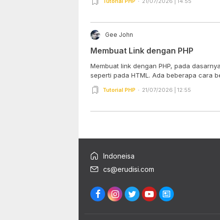
Tutorial PHP
21/07/2026 | 14:55
Gee John
Membuat Link dengan PHP
Membuat link dengan PHP, pada dasarn
seperti pada HTML. Ada beberapa cara be
Tutorial PHP
21/07/2026 | 12:55
Indoneisa
cs@erudisi.com