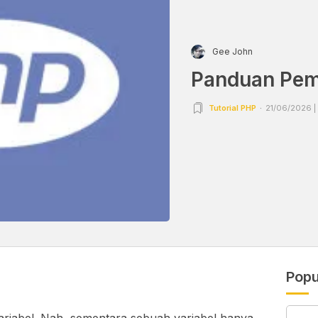
Gee John
Panduan Pem
Tutorial PHP
21/06/2026 |
Popu