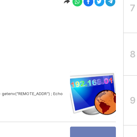
7
8
 = getenv("REMOTE_ADDR") ; Echo
9