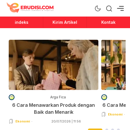
Erudisi
Temukan Jawaban dan Inspirasi
indeks
Kirim Artikel
Kontak
Arga Fica
6 Cara Menawarkan Produk dengan
6 Cara Men
Baik dan Menarik
Ekonomi
Ekonomi
20/07/2026 | 11:56