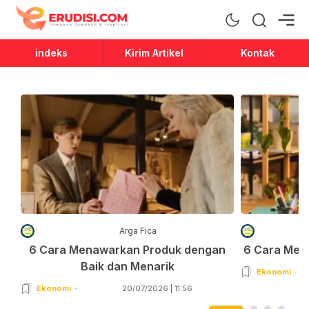
Erudisi
Temukan Jawaban dan Inspirasi
indeks
Kirim Artikel
Kontak
Arga Fica
6 Cara Menawarkan Produk dengan
6 Cara Men
Baik dan Menarik
Ekonomi
Ekonomi
20/07/2026 | 11:56