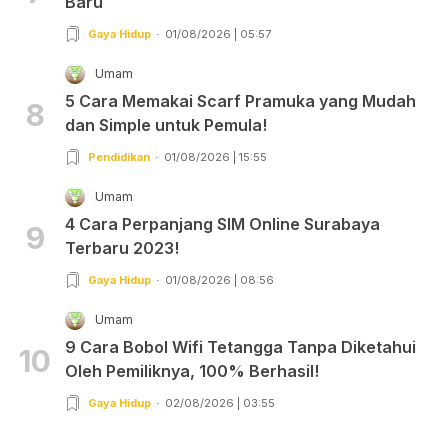
Baru
Gaya Hidup
01/08/2026 | 05:57
Umam
5 Cara Memakai Scarf Pramuka yang Mudah
8
dan Simple untuk Pemula!
Pendidikan
01/08/2026 | 15:55
Umam
4 Cara Perpanjang SIM Online Surabaya
9
Terbaru 2023!
Gaya Hidup
01/08/2026 | 08:56
Umam
9 Cara Bobol Wifi Tetangga Tanpa Diketahui
10
Oleh Pemiliknya, 100% Berhasil!
Gaya Hidup
02/08/2026 | 03:55