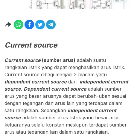
Current source
Current source
(sumber arus)
adalah suatu
rangkaian listrik yang dapat menghasilkan arus listrik.
Current source dibagi menjadi 2 macam yaitu
dependent current source
dan
independent current
source
.
Dependent current source
adalah sumber
arus yang besar arusnya dapat berubah-ubah sesuai
dengan tegangan dan arus lain yang terdapat dalam
satu rangkaian. Sedangkan
independent current
source
adalah sumber arus listrik yang besar arus
keluaranya selalu konstan meskipun terdapat sumber
arus atau tegangan lain dalam satu rangkaian.