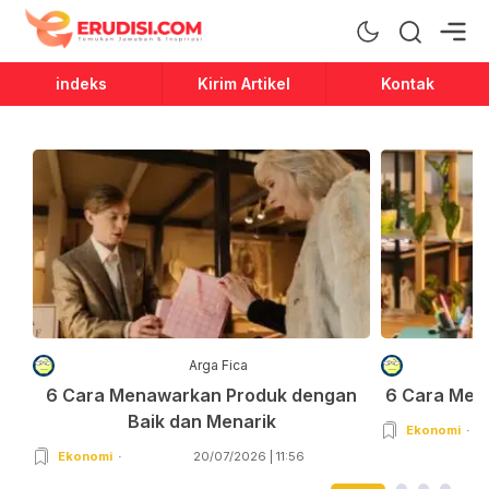
Erudisi
Temukan Jawaban dan Inspirasi
indeks
Kirim Artikel
Kontak
Arga Fica
6 Cara Menawarkan Produk dengan
6 Cara Men
Baik dan Menarik
Ekonomi
Ekonomi
20/07/2026 | 11:56