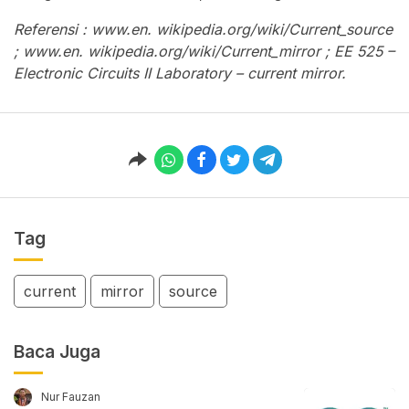
Referensi
: www.en. wikipedia.org/wiki/Current_source
; www.en. wikipedia.org/wiki/Current_mirror ;
EE 525 –
Electronic Circuits II Laboratory – current mirror.
Tag
current
mirror
source
Baca Juga
Nur Fauzan