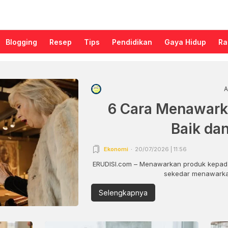
Blogging
Resep
Tips
Pendidikan
Gaya Hidup
Ra
A
6 Cara Menawark
Baik da
Ekonomi
20/07/2026 | 11:56
ERUDISI.com – Menawarkan produk kepada
sekedar menawarkan
Selengkapnya