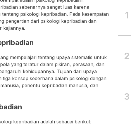
eempat adalah psikologi kepribadian.
ribadian sebenarnya sangat luas karena
1
tentang psikologi kepribadian. Pada kesempatan
g pengertian dari psikologi kepribadian dan
 kajiannya.
epribadian
2
 yang mempelajari tentang upaya sistematis untuk
la yang teratur dalam pikiran, perasaan, dan
pengaruhi kehidupannya. Tujuan dari upaya
n tiga konsep sederhana dalam psikologi dengan
manusia, penentu kepribadian manusia, dan
3
ibadian
ologi kepribadian adalah sebagai berikut: