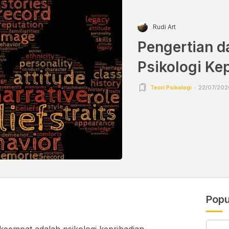
Rudi Art
Pengertian 
Psikologi Ke
Teori Psikologi
22/07/2026
Popu