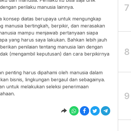
aku dari manusia. Perilaku itu bisa saja unik
7
dengan perilaku manusia lainnya.
iga konsep diatas berupaya untuk mengungkap
 manusia bertingkah, berpikir, dan merasakan
t manusia mampu menjawab pertanyaan siapa
apa yang harus saya lakukan. Bahkan lebih jauh
rikan penilaian tentang manusia lain dengan
8
indak (mengambil keputusan) dan cara berpikirnya
ian penting harus dipahami oleh manusia dalam
an bisnis, lingkungan bergaul dan sebagainya.
uan untuk melakukan seleksi penerimaan
9
ahaan.