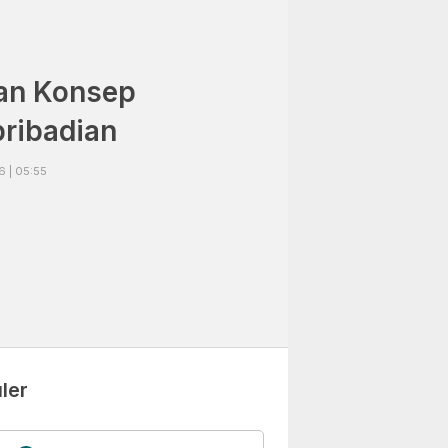
dan Konsep
pribadian
 | 05:55
ler