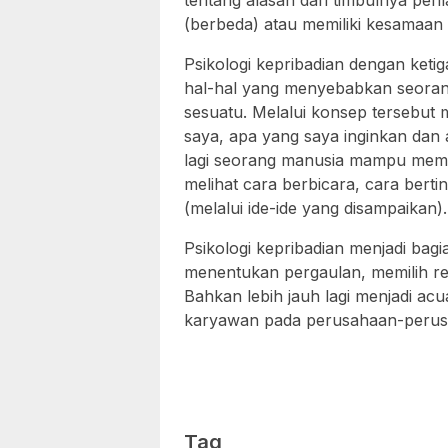
tentang alasan dari timbulnya peril
(berbeda) atau memiliki kesamaan 
Psikologi kepribadian dengan ket
hal-hal yang menyebabkan seorang
sesuatu. Melalui konsep tersebu
saya, apa yang saya inginkan dan 
lagi seorang manusia mampu membe
melihat cara berbicara, cara bert
(melalui ide-ide yang disampaikan).
Psikologi kepribadian menjadi bag
menentukan pergaulan, memilih rek
Bahkan lebih jauh lagi menjadi ac
karyawan pada perusahaan-perus
Tag