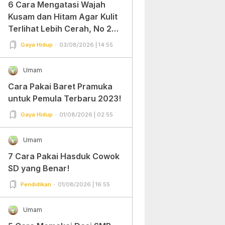
6 Cara Mengatasi Wajah
Kusam dan Hitam Agar Kulit
Terlihat Lebih Cerah, No 2
Gampang Banget dan Mudah
Gaya Hidup
03/08/2026 | 14:55
Dipraktekkan!
Umam
Cara Pakai Baret Pramuka
untuk Pemula Terbaru 2023!
Gaya Hidup
01/08/2026 | 02:55
Umam
7 Cara Pakai Hasduk Cowok
SD yang Benar!
Pendidikan
01/08/2026 | 16:55
Umam