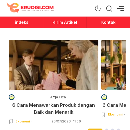
Erudisi
Temukan Jawaban dan Inspirasi
indeks
Kirim Artikel
Kontak
Arga Fica
6 Cara Menawarkan Produk dengan
6 Cara Men
Baik dan Menarik
Ekonomi
Ekonomi
20/07/2026 | 11:56