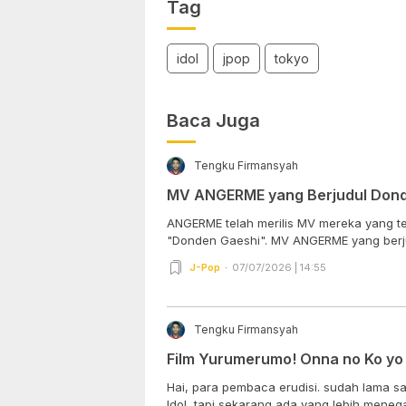
Tag
idol
jpop
tokyo
Baca Juga
Tengku Firmansyah
MV ANGERME yang Berjudul Don
ANGERME telah merilis MV mereka yang te
"Donden Gaeshi". MV ANGERME yang berju
J-Pop
07/07/2026 | 14:55
Tengku Firmansyah
Film Yurumerumo! Onna no Ko yo Sh
Hai, para pembaca erudisi. sudah lama say
Idol, tapi sekarang ada yang lebih meneg