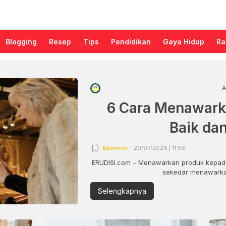
Blogging
Resep
Tips
Pendidikan
Gaya Hidup
Ra
A
6 Cara Menawark
Baik da
Ekonomi
20/07/2026 | 11:56
ERUDISI.com – Menawarkan produk kepada
sekedar menawarkan
Selengkapnya