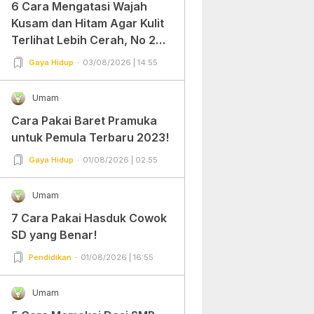
6 Cara Mengatasi Wajah
Kusam dan Hitam Agar Kulit
Terlihat Lebih Cerah, No 2
Gampang Banget dan Mudah
Gaya Hidup
03/08/2026 | 14:55
Dipraktekkan!
Umam
Cara Pakai Baret Pramuka
untuk Pemula Terbaru 2023!
Gaya Hidup
01/08/2026 | 02:55
Umam
7 Cara Pakai Hasduk Cowok
SD yang Benar!
Pendidikan
01/08/2026 | 16:55
Umam