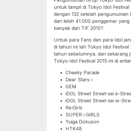
Pengumuman Grup Tokyo Idol Fest
untuk tampil di Tokyo Idol Festiva
dengan 132 setelah pengumuman k
dan lebih 41.000 penggemar yang 
banyak dari TIF 2015?.
Untuk para Fans dan para Idol jang
di tahun ini lah Tokyo Idol Festival
tahun sebelumnya. dan sekarang j
Tokyo Idol Festival 2015 ini di anta
Cheeky Parade
Dear Stars☆
GEM
iDOL Street Street-sei e-Stree
iDOL Street Street-sei w-Stree
Re:Girls
SUPER☆GiRLS
Yuiga Dokuson
HTK48