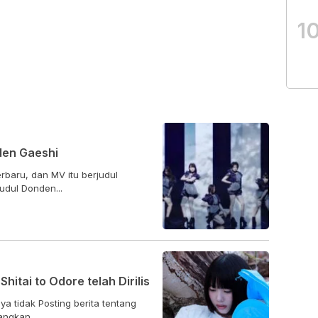
1
den Gaeshi
rbaru, dan MV itu berjudul
dul Donden...
itai to Odore telah Dirilis
a tidak Posting berita tentang
angkan...