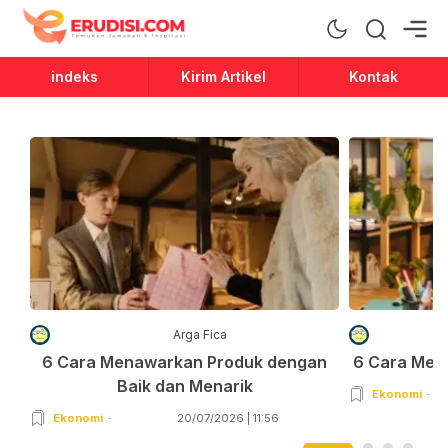
Erudisi
Temukan Jawaban dan Inspirasi
indeks
Kirim Artikel
Kontak
Arga Fica
6 Cara Menawarkan Produk dengan
6 Cara Men
Baik dan Menarik
Ekonomi
Ekonomi
20/07/2026 | 11:56