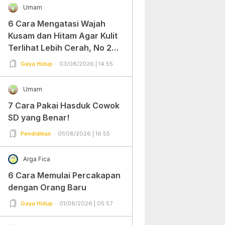
Umam
6 Cara Mengatasi Wajah
Kusam dan Hitam Agar Kulit
Terlihat Lebih Cerah, No 2
Gampang Banget dan Mudah
Gaya Hidup
03/08/2026 | 14:55
Dipraktekkan!
Umam
7 Cara Pakai Hasduk Cowok
SD yang Benar!
Pendidikan
01/08/2026 | 16:55
Arga Fica
6 Cara Memulai Percakapan
dengan Orang Baru
Gaya Hidup
01/08/2026 | 05:57