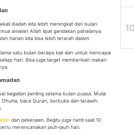
ian
kali ibadah kita lebih meningkat dari bulan
1
semua amalan Allah lipat gandakan pahalanya.
n harian kita bisa lebih terarah dalam
elama satu bulan berapa kali dan untuk mencapai
setiap hari. Bisa juga target memberikan makan
nya.
Ramadan
wal kegiatan penting selama bulan puasa. Mulai
h, Dhuha, baca Quran, berbuka dan tarawih.
.
adah
dan pekerjaan. Begitu juga nanti saat 10
 perlu merencanakan jauh-jauh hari.