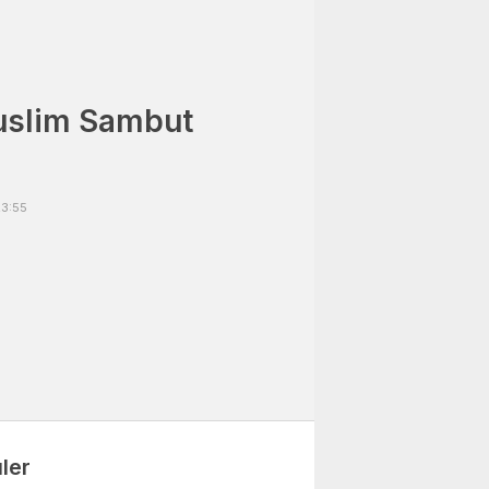
uslim Sambut
23:55
ler