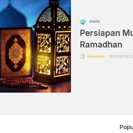
Juwita
Persiapan M
Ramadhan
Ramadhan
10/06/2026 | 
Popu