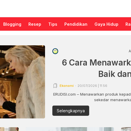
Blogging
Resep
Tips
Pendidikan
Gaya Hidup
Ra
A
6 Cara Menawark
Baik da
Ekonomi
20/07/2026 | 11:56
ERUDISI.com – Menawarkan produk kepada
sekedar menawarkan
Selengkapnya