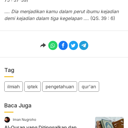
…. Dia menjadikan kamu dalam perut ibumu kejadian
demi kejadian dalam tiga kegelapan ….
(QS. 39 : 6)
Tag
ilmiah
iptek
pengetahuan
qur'an
Baca Juga
Iman Nugroho
Al-Quran yang Ditinggalkan dan