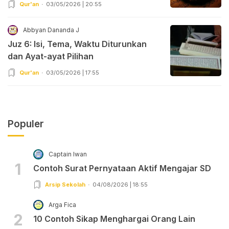
Qur'an
03/05/2026 | 20:55
Abbyan Dananda J
Juz 6: Isi, Tema, Waktu Diturunkan
dan Ayat-ayat Pilihan
Qur'an
03/05/2026 | 17:55
Populer
Captain Iwan
1
Contoh Surat Pernyataan Aktif Mengajar SD
Arsip Sekolah
04/08/2026 | 18:55
Arga Fica
2
10 Contoh Sikap Menghargai Orang Lain