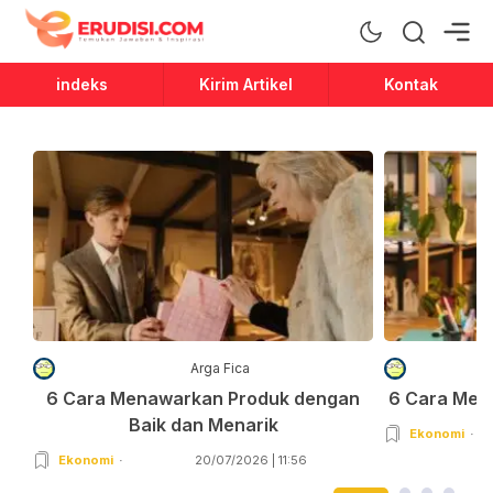
Erudisi
Temukan Jawaban dan Inspirasi
indeks
Kirim Artikel
Kontak
Arga Fica
6 Cara Menawarkan Produk dengan
6 Cara Men
Baik dan Menarik
Ekonomi
Ekonomi
20/07/2026 | 11:56