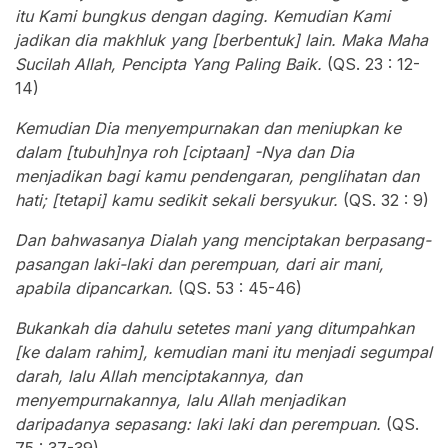
itu Kami bungkus dengan daging. Kemudian Kami
jadikan dia makhluk yang [berbentuk] lain. Maka Maha
Sucilah Allah, Pencipta Yang Paling Baik.
(QS. 23 : 12-
14)
Kemudian Dia menyempurnakan dan meniupkan ke
dalam [tubuh]nya roh [ciptaan] -Nya dan Dia
menjadikan bagi kamu pendengaran, penglihatan dan
hati; [tetapi] kamu sedikit sekali bersyukur.
(QS. 32 : 9)
Dan bahwasanya Dialah yang menciptakan berpasang-
pasangan laki-laki dan perempuan, dari air mani,
apabila dipancarkan.
(QS. 53 : 45-46)
Bukankah dia dahulu setetes mani yang ditumpahkan
[ke dalam rahim], kemudian mani itu menjadi segumpal
darah, lalu Allah menciptakannya, dan
menyempurnakannya, lalu Allah menjadikan
daripadanya sepasang: laki laki dan perempuan.
(QS.
75 : 37-39)