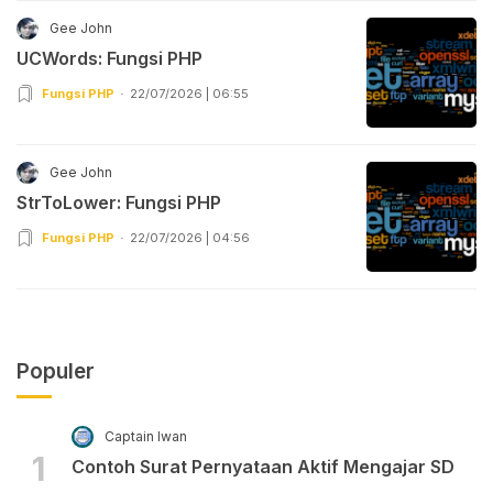
Gee John
UCWords: Fungsi PHP
Fungsi PHP
22/07/2026 | 06:55
Gee John
StrToLower: Fungsi PHP
Fungsi PHP
22/07/2026 | 04:56
Populer
Captain Iwan
1
Contoh Surat Pernyataan Aktif Mengajar SD