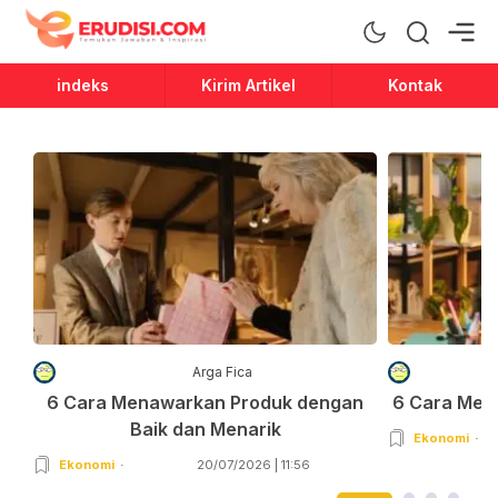
Erudisi
Temukan Jawaban dan Inspirasi
indeks
Kirim Artikel
Kontak
Arga Fica
6 Cara Menawarkan Produk dengan
6 Cara Men
Baik dan Menarik
Ekonomi
Ekonomi
20/07/2026 | 11:56