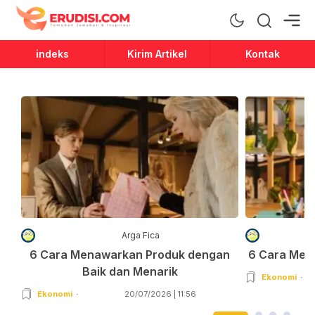
Erudisi
Temukan Jawaban dan Inspirasi
indeks
Kirim Artikel
Kontak
Arga Fica
6 Cara Menawarkan Produk dengan
6 Cara Men
Baik dan Menarik
Ekonomi
Ekonomi
20/07/2026 | 11:56