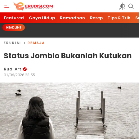
Featured
Gaya Hidup
Ramadhan
Resep
Tips & Trik
S
HEADLINE
ERUDISI
REMAJA
Status Jomblo Bukanlah Kutukan
Rudi Art
01/06/2026 23:55