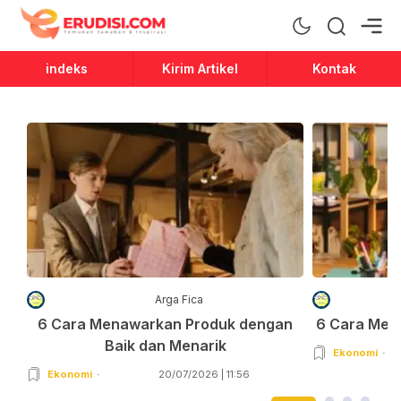
Erudisi
Temukan Jawaban dan Inspirasi
indeks
Kirim Artikel
Kontak
Arga Fica
6 Cara Menawarkan Produk dengan
6 Cara Men
Baik dan Menarik
Ekonomi
Ekonomi
20/07/2026 | 11:56