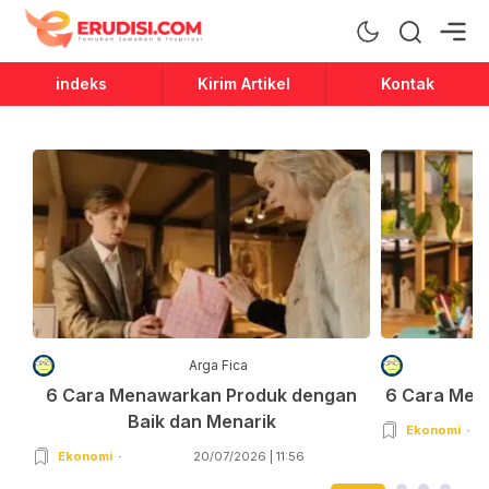
Erudisi
Temukan Jawaban dan Inspirasi
indeks
Kirim Artikel
Kontak
Arga Fica
6 Cara Menawarkan Produk dengan
6 Cara Men
Baik dan Menarik
Ekonomi
Ekonomi
20/07/2026 | 11:56