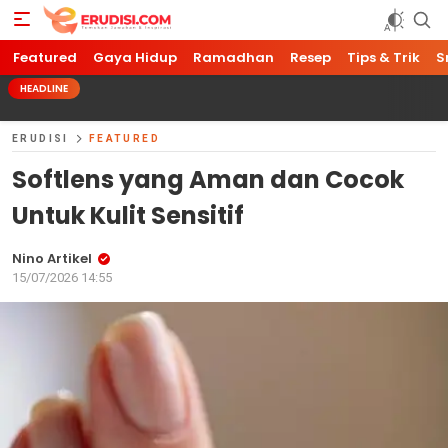
Featured
Gaya Hidup
Ramadhan
Resep
Tips & Trik
S
HEADLINE
ERUDISI
FEATURED
Softlens yang Aman dan Cocok
Untuk Kulit Sensitif
Nino Artikel
15/07/2026 14:55