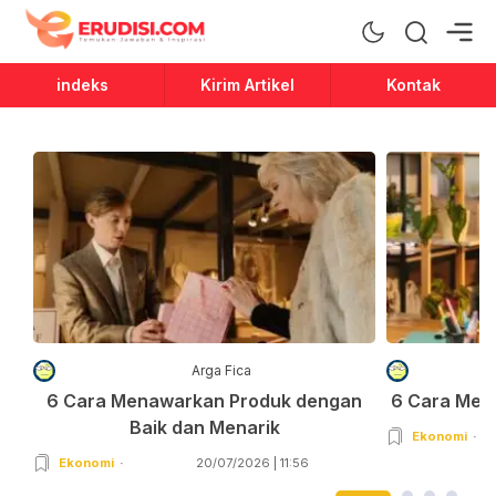
Erudisi
Temukan Jawaban dan Inspirasi
indeks
Kirim Artikel
Kontak
Arga Fica
6 Cara Menawarkan Produk dengan
6 Cara Men
Baik dan Menarik
Ekonomi
Ekonomi
20/07/2026 | 11:56