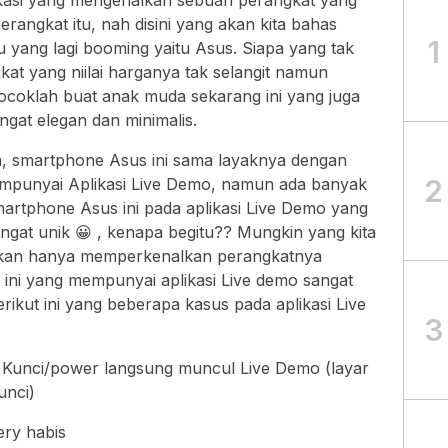
ikasi yang mengenalkan sebuah perangkat yang
rangkat itu, nah disini yang akan kita bahas
1
 yang lagi booming yaitu Asus. Siapa yang tak
kat yang niilai harganya tak selangit namun
ocoklah buat anak muda sekarang ini yang juga
gat elegan dan minimalis.
a, smartphone Asus ini sama layaknya dengan
2
empunyai Aplikasi Live Demo, namun ada banyak
artphone Asus ini pada aplikasi Live Demo yang
at unik 😀 , kenapa begitu?? Mungkin yang kita
pakan hanya memperkenalkan perangkatnya
ni yang mempunyai aplikasi Live demo sangat
kut ini yang beberapa kasus pada aplikasi Live
3
 Kunci/power langsung muncul Live Demo (layar
unci)
ery habis