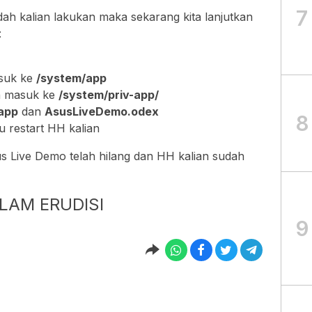
7
dah kalian lakukan maka sekarang kita lanjutkan
:
asuk ke
/system/app
an masuk ke
/system/priv-app/
app
dan
AsusLiveDemo.odex
8
u restart HH kalian
us Live Demo telah hilang dan HH kalian sudah
LAM ERUDISI
9