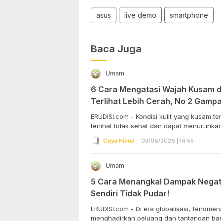
asus
live demo
smartphone
Baca Juga
Umam
6 Cara Mengatasi Wajah Kusam da
Terlihat Lebih Cerah, No 2 Gam
Dipraktekkan!
ERUDISI.com - Kondisi kulit yang kusam 
terlihat tidak sehat dan dapat menurunkan 
Gaya Hidup
03/08/2026 | 14:55
Umam
5 Cara Menangkal Dampak Negati
Sendiri Tidak Pudar!
ERUDISI.com - Di era globalisasi, fenome
menghadirkan peluang dan tantangan baru