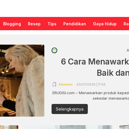
Blogging
Resep
Tips
Pendidikan
Gaya Hidup
Ra
A
6 Cara Menawark
Baik da
Ekonomi
20/07/2026 | 11:56
ERUDISI.com – Menawarkan produk kepada
sekedar menawarkan
Selengkapnya