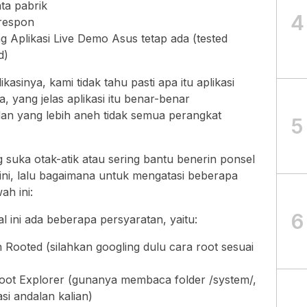
ta pabrik
4
erespon
g Aplikasi Live Demo Asus tetap ada (tested
d)
asinya, kami tidak tahu pasti apa itu aplikasi
, yang jelas aplikasi itu benar-benar
an yang lebih aneh tidak semua perangkat
5
 suka otak-atik atau sering bantu benerin ponsel
ini, lalu bagaimana untuk mengatasi beberapa
ah ini:
6
al ini ada beberapa persyaratan, yaitu:
Rooted (silahkan googling dulu cara root sesuai
 Root Explorer (gunanya membaca folder /system/,
si andalan kalian)