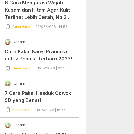
6 Cara Mengatasi Wajah
Kusam dan Hitam Agar Kulit
Terlihat Lebih Cerah, No 2
Gampang Banget dan Mudah
Gaya Hidup
03/08/2026 | 14:55
Dipraktekkan!
Umam
Cara Pakai Baret Pramuka
untuk Pemula Terbaru 2023!
Gaya Hidup
01/08/2026 | 02:55
Umam
7 Cara Pakai Hasduk Cowok
SD yang Benar!
Pendidikan
01/08/2026 | 16:55
Umam