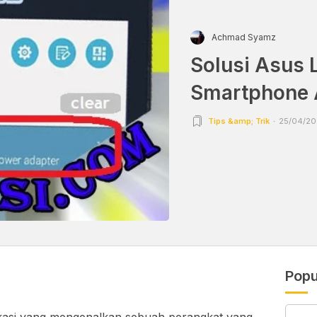
Achmad Syamz
Solusi Asus 
Smartphone
Tips &amp; Trik
25/04/20
Popu