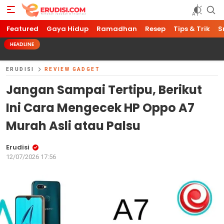
Featured
Gaya Hidup
Ramadhan
Resep
Tips & Trik
S
HEADLINE
ERUDISI
REVIEW GADGET
Jangan Sampai Tertipu, Berikut
Ini Cara Mengecek HP Oppo A7
Murah Asli atau Palsu
Erudisi
12/07/2026 17:56