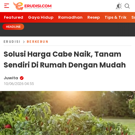
Featured
Gaya Hidup
Ramadhan
Resep
Tips & Trik
S
HEADLINE
ERUDISI
BERKEBUN
Solusi Harga Cabe Naik, Tanam
Sendiri Di Rumah Dengan Mudah
Juwita
10/06/2026 04:55