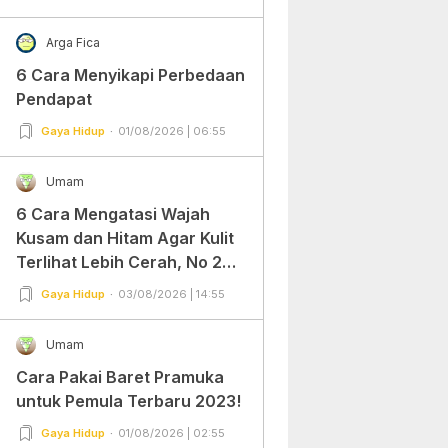
Arga Fica
6 Cara Menyikapi Perbedaan
Pendapat
Gaya Hidup
01/08/2026 | 06:55
Umam
6 Cara Mengatasi Wajah
Kusam dan Hitam Agar Kulit
Terlihat Lebih Cerah, No 2
Gampang Banget dan Mudah
Gaya Hidup
03/08/2026 | 14:55
Dipraktekkan!
Umam
Cara Pakai Baret Pramuka
untuk Pemula Terbaru 2023!
Gaya Hidup
01/08/2026 | 02:55