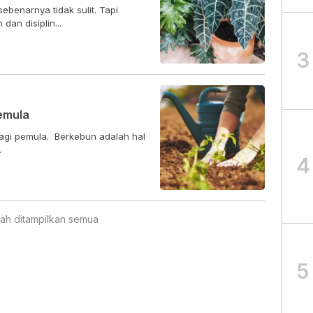
ebenarnya tidak sulit. Tapi
n disiplin...
3
emula
agi pemula. Berkebun adalah hal
.
4
ah ditampilkan semua
5