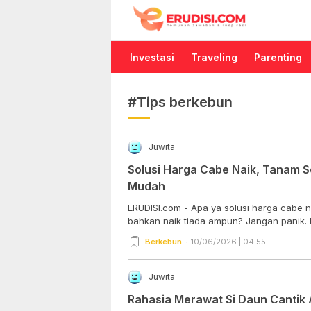
Erudisi
Temukan Jawaban dan Inspirasi
Investasi
Traveling
Parenting
#Tips berkebun
Juwita
Solusi Harga Cabe Naik, Tanam S
Mudah
ERUDISI.com - Apa ya solusi harga cabe
bahkan naik tiada ampun? Jangan panik. Be
Berkebun
10/06/2026 | 04:55
Juwita
Rahasia Merawat Si Daun Cantik 