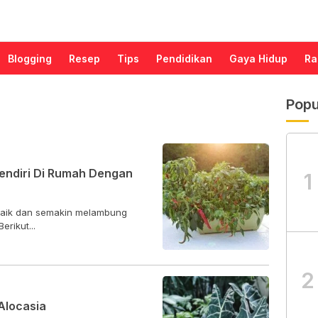
Blogging
Resep
Tips
Pendidikan
Gaya Hidup
Ra
Popu
endiri Di Rumah Dengan
1
 naik dan semakin melambung
rikut...
2
Alocasia