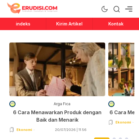
Erudisi
Temukan Jawaban dan Inspirasi
indeks
Kirim Artikel
Kontak
Arga Fica
6 Cara Menawarkan Produk dengan
6 Cara Men
Baik dan Menarik
Ekonomi
Ekonomi
20/07/2026 | 11:56