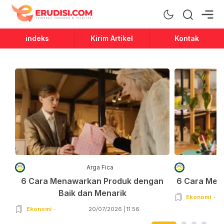
Erudisi
Temukan Jawaban dan Inspirasi
indeks
Kirim Artikel
Kontak
Arga Fica
6 Cara Menawarkan Produk dengan
6 Cara Men
Baik dan Menarik
Ekonomi
Ekonomi
20/07/2026 | 11:56