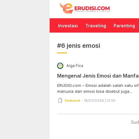
Erudisi
Temukan Jawaban dan Inspirasi
Investasi
Traveling
Parenting
#6 jenis emosi
Arga Fica
Mengenal Jenis Emosi dan Manfa
ERUDISI.com – Emosi adalah salah satu sifa
manusia dan emosi bisa disebut juga...
Featured
18/07/2026 | 13:55
Sud