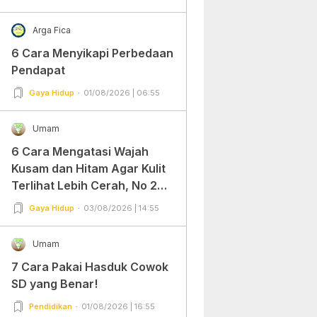
Arga Fica
6 Cara Menyikapi Perbedaan
Pendapat
Gaya Hidup
01/08/2026 | 06:55
Umam
6 Cara Mengatasi Wajah
Kusam dan Hitam Agar Kulit
Terlihat Lebih Cerah, No 2
Gampang Banget dan Mudah
Gaya Hidup
03/08/2026 | 14:55
Dipraktekkan!
Umam
7 Cara Pakai Hasduk Cowok
SD yang Benar!
Pendidikan
01/08/2026 | 16:55