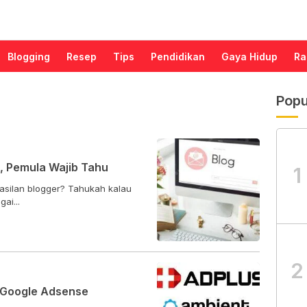
Blogging
Resep
Tips
Pendidikan
Gaya Hidup
Ra
Popu
r, Pemula Wajib Tahu
1
asilan blogger? Tahukah kalau
ai...
2
f Google Adsense