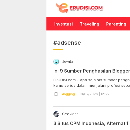
Erudisi
Temukan Jawaban dan Inspirasi
Investasi
Traveling
Parenting
#adsense
Juwita
Ini 9 Sumber Penghasilan Blogge
ERUDISI.com - Apa saja sih sumber pengh
kamu serius dalam menjalani profesi sebag
Blogging
30/07/2026 | 12:55
Gee John
3 Situs CPM Indonesia, Alternati