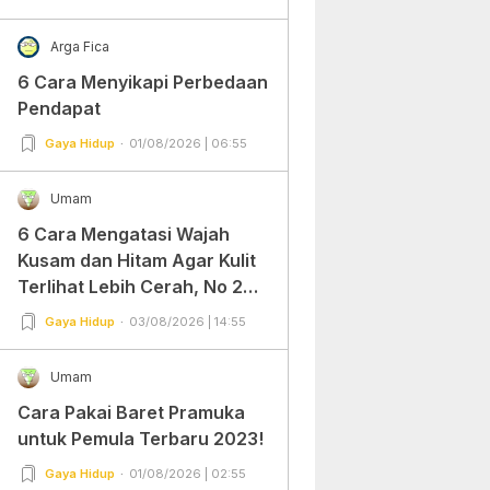
Arga Fica
6 Cara Menyikapi Perbedaan
Pendapat
Gaya Hidup
01/08/2026 | 06:55
Umam
6 Cara Mengatasi Wajah
Kusam dan Hitam Agar Kulit
Terlihat Lebih Cerah, No 2
Gampang Banget dan Mudah
Gaya Hidup
03/08/2026 | 14:55
Dipraktekkan!
Umam
Cara Pakai Baret Pramuka
untuk Pemula Terbaru 2023!
Gaya Hidup
01/08/2026 | 02:55