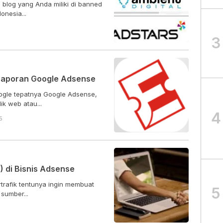
 blog yang Anda miliki di banned
onesia...
3
 Laporan Google Adsense
ogle tepatnya Google Adsense,
k web atau...
4
5
) di Bisnis Adsense
trafik tentunya ingin membuat
5
 sumber...