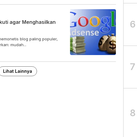
6
kuti agar Menghasilkan
emonetis blog paling populer,
kan: mudah...
5
7
Lihat Lainnya
8