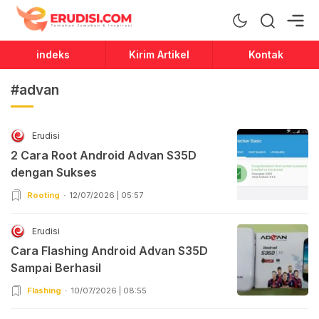
Erudisi
Temukan Jawaban dan Inspirasi
indeks
Kirim Artikel
Kontak
#advan
Erudisi
2 Cara Root Android Advan S35D
dengan Sukses
Rooting
12/07/2026 | 05:57
Erudisi
Cara Flashing Android Advan S35D
Sampai Berhasil
Flashing
10/07/2026 | 08:55