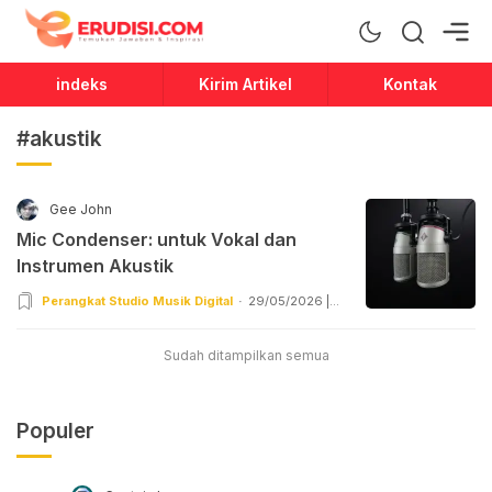
Erudisi
Temukan Jawaban dan Inspirasi
indeks
Kirim Artikel
Kontak
#akustik
Gee John
Mic Condenser: untuk Vokal dan
Instrumen Akustik
Perangkat Studio Musik Digital
29/05/2026 |
09:55
Sudah ditampilkan semua
Populer